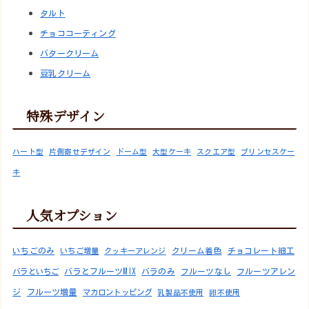
タルト
チョココーティング
バタークリーム
豆乳クリーム
特殊デザイン
ハート型
片側寄せデザイン
ドーム型
大型ケーキ
スクエア型
プリンセスケー
キ
人気オプション
いちごのみ
いちご増量
クッキーアレンジ
クリーム着色
チョコレート細工
バラといちご
バラとフルーツMIX
バラのみ
フルーツなし
フルーツアレン
フルーツ増量
ジ
マカロントッピング
乳製品不使用
卵不使用