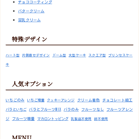
チョココーティング
バタークリーム
豆乳クリーム
特殊デザイン
ハート型
片側寄せデザイン
ドーム型
大型ケーキ
スクエア型
プリンセスケー
キ
人気オプション
いちごのみ
いちご増量
クッキーアレンジ
クリーム着色
チョコレート細工
バラといちご
バラとフルーツMIX
バラのみ
フルーツなし
フルーツアレン
フルーツ増量
ジ
マカロントッピング
乳製品不使用
卵不使用
MENU